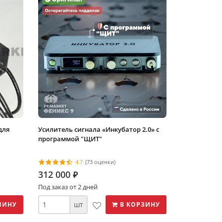
для
Усилитель сигнала «Инкубатор 2.0» с
программой "ЩИТ"
4.7
(73 оценки)
312 000
⃏
Под заказ от 2 дней
шт
ЗИНУ
В КОРЗИНУ