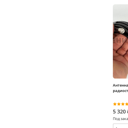
Антенна
радиост
5 320
Под зака