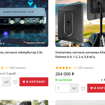
ль сигнала «Инкубатор 2.0»
Усилитель сигнала антенны Alie
Deimox 0.9, 1.2, 2.4, 5.8 мГц
4.9
(465 оценок)
4.6
(105 оценок)
264 000
⃏
з от 2 дней
В наличии
г.
шт
В КОРЗИНУ
шт
В КОР