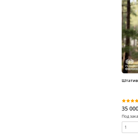
Штатив 
35 00
Под зака