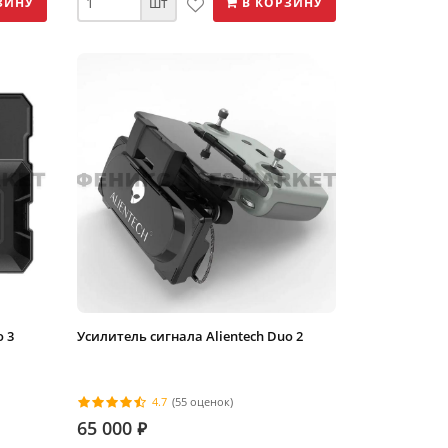
шт
ЗИНУ
В КОРЗИНУ
 3
Усилитель сигнала Alientech Duo 2
4.7
(55 оценок)
65 000
⃏