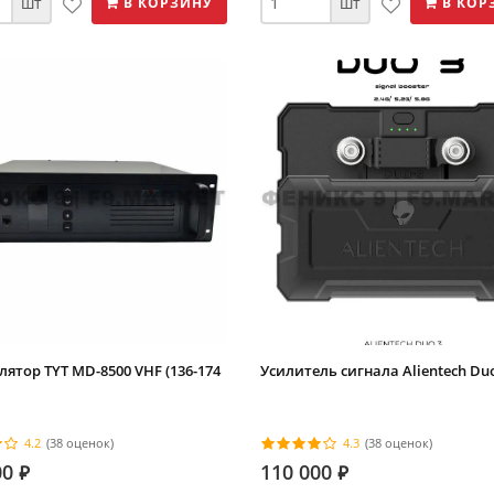
шт
шт
В КОРЗИНУ
В КОР
лятор TYT MD-8500 VHF (136-174
Усилитель сигнала Alientech Duo
4.2
(38 оценок)
4.3
(38 оценок)
00
110 000
⃏
⃏