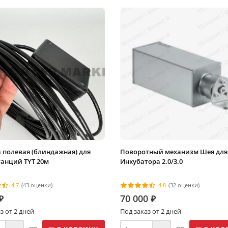
 полевая (блиндажная) для
Поворотный механизм Шея для
анций TYT 20м
Инкубатора 2.0/3.0
4.7
(43 оценки)
4.8
(32 оценки)
70 000
⃏
⃏
з от 2 дней
Под заказ от 2 дней