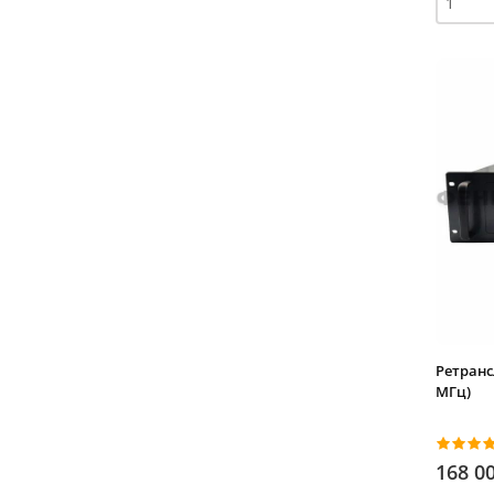
Ретранс
МГц)
168 0