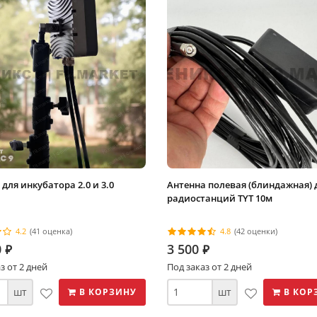
для инкубатора 2.0 и 3.0
Антенна полевая (блиндажная) 
радиостанций TYT 10м
4.2
(41 оценка)
4.8
(42 оценки)
0
3 500
⃏
⃏
з от 2 дней
Под заказ от 2 дней
шт
шт
В КОРЗИНУ
В КОР