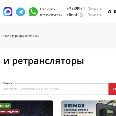
+7 (499) 350-55-05
Показать
Написать
К
в мессенджер
clients@f9.market
Показать
сигнала и ретрансляторы
 и ретрансляторы
Поиск