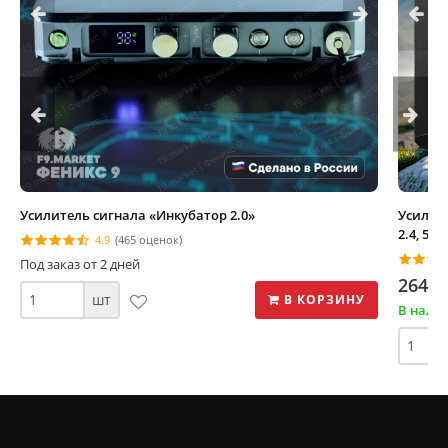
Усилитель сигнала «Инкубатор 2.0»
Усилите
2.4, 5.8
4.9
(465 оценок)
Под заказ от 2 дней
264 0
шт
В КОРЗИНУ
В нали