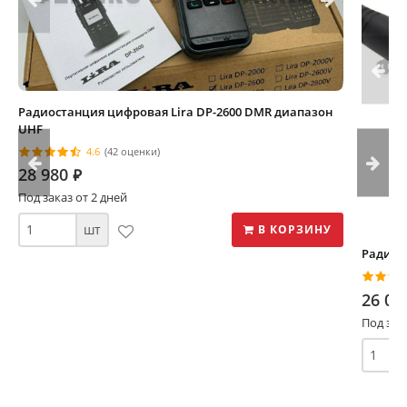
Радиостанция цифровая Lira DP-2600 DMR диапазон
UHF
4.6
(42 оценки)
28 980
⃏
Под заказ от 2 дней
шт
В КОРЗИНУ
Радиос
26 07
Под зак