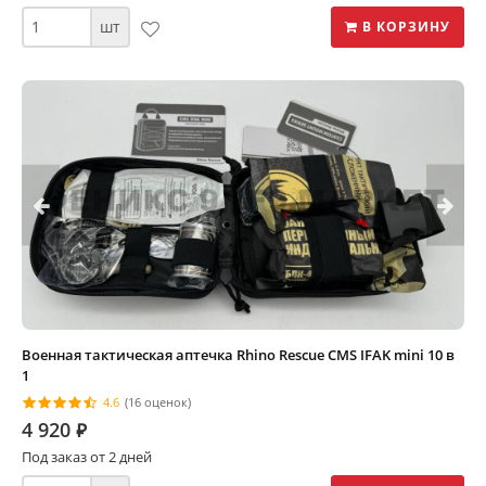
шт
В КОРЗИНУ
Военная тактическая аптечка Rhino Rescue CMS IFAK mini 10 в
1
4.6
(16 оценок)
4 920
⃏
Под заказ от 2 дней