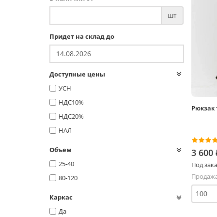
шт
Придет на склад до
Доступные цены
УСН
НДС10%
Рюкзак 
НДС20%
НАЛ
Объем
3 600
25-40
Под зака
Продажа
80-120
Каркас
Да