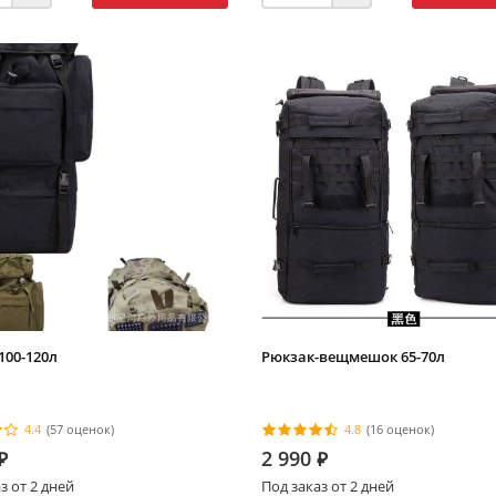
100-120л
Рюкзак-вещмешок 65-70л
4.4
(57 оценок)
4.8
(16 оценок)
2 990
⃏
⃏
з от 2 дней
Под заказ от 2 дней