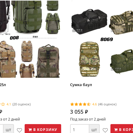
25л
Сумка баул
4.1
(20 оценок)
4.6
(46 оценок)
3 055
⃏
⃏
з от 2 дней
Под заказ от 2 дней
шт
шт
В КОРЗИНУ
В КОР