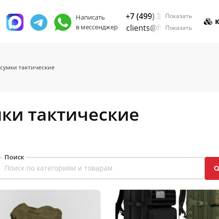
+7 (499) 350-55-05
Показать
Написать
К
в мессенджер
clients@f9.market
Показать
сумки тактические
мки тактические
Поиск