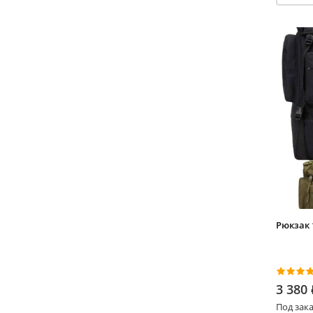
Рюкзак 
3 380
Под зака