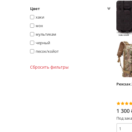
Цвет
хаки
мох
мультикам
черный
песок/койот
серый
Сбросить фильтры
синий
Рюкзак 
1 300
Под зака