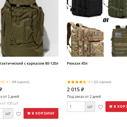
тактический с каркасом 80-120л
Рюкзак 45л
4.1
(58 оценок)
4.6
(22 оценки)
2 015
⃏
⃏
з от 2 дней
Под заказ от 2 дней
 от 100 шт
шт
В КОР
шт
В КОРЗИНУ