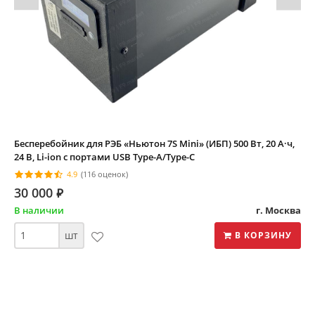
Бесперебойник для РЭБ «Ньютон 7S Mini» (ИБП) 500 Вт, 20 А·ч,
24 В, Li-ion с портами USB Type-A/Type-C
4.9
(116 оценок)
30 000
⃏
В наличии
г. Москва
шт
В КОРЗИНУ