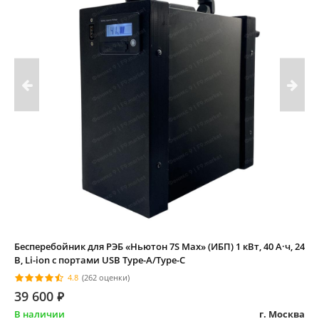
Бесперебойник для РЭБ «Ньютон 7S Max» (ИБП) 1 кВт, 40 А·ч, 24
В, Li-ion с портами USB Type-A/Type-C
4.8
(262 оценки)
39 600
⃏
В наличии
г. Москва