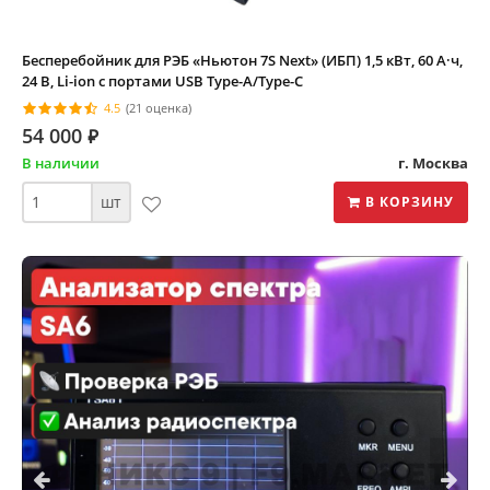
Бесперебойник для РЭБ «Ньютон 7S Next» (ИБП) 1,5 кВт, 60 А·ч,
24 В, Li-ion с портами USB Type-A/Type-C
4.5
(21 оценка)
54 000
⃏
В наличии
г. Москва
шт
В КОРЗИНУ