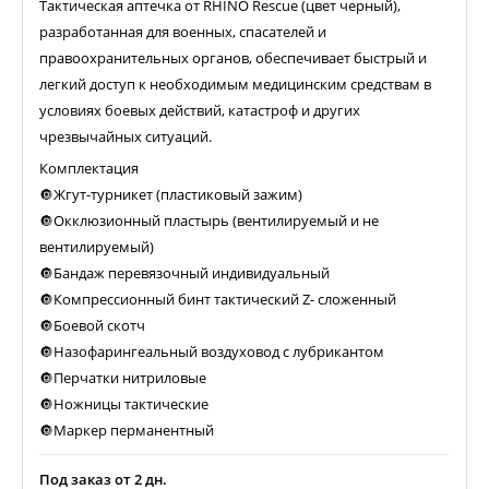
Тактическая аптечка от RHINO Rescue (цвет черный),
разработанная для военных, спасателей и
правоохранительных органов, обеспечивает быстрый и
легкий доступ к необходимым медицинским средствам в
условиях боевых действий, катастроф и других
чрезвычайных ситуаций.
Комплектация
🔘Жгут-турникет (пластиковый зажим)
🔘Окклюзионный пластырь (вентилируемый и не
вентилируемый)
🔘Бандаж перевязочный индивидуальный
🔘Компрессионный бинт тактический Z- сложенный
🔘Боевой скотч
🔘Назофарингеальный воздуховод с лубрикантом
🔘Перчатки нитриловые
🔘Ножницы тактические
🔘Маркер перманентный
Под заказ от 2 дн.