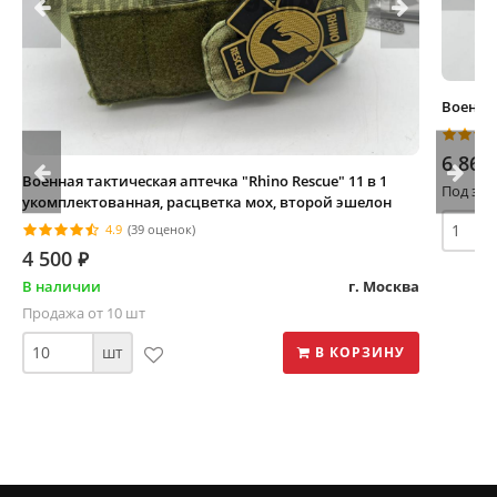
Военная
6 860
Военная тактическая аптечка "Rhino Rescue" 11 в 1
Под зак
укомплектованная, расцветка мох, второй эшелон
4.9
(39 оценок)
4 500
⃏
В наличии
г. Москва
Продажа от 10 шт
шт
В КОРЗИНУ