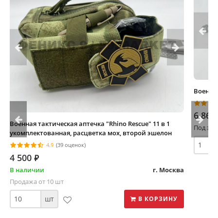
Военная
6 860
Военная тактическая аптечка "Rhino Rescue" 11 в 1
Под зак
укомплектованная, расцветка мох, второй эшелон
4.9
(39 оценок)
4 500
⃏
В наличии
г. Москва
Продажа от 10 шт
шт
В КОРЗИНУ