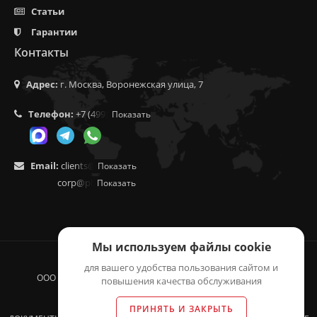
Статьи
Гарантии
Контакты
Адрес:
г. Москва, Воронежская улица, 7
Телефон:
+7 (499) 350-55-05
Показать
Email:
clients@f9.market
Показать
corp@phoenix9.ru
Показать
Мы используем файлы cookie
для вашего удобства пользования сайтом и
ООО "ЛОГИСТИКА", 2014 - 2026 © ВСЕ ПРАВА ЗАЩИЩЕНЫ.
повышения качества обслуживания
ОГРН 1155257003549, ИНН 5257150769
ПРИНЯТЬ И ЗАКРЫТЬ