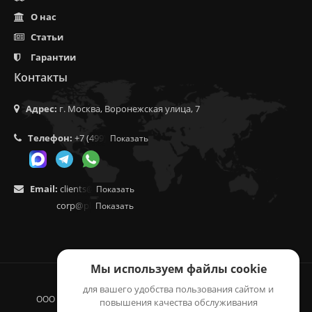
О нас
Статьи
Гарантии
Контакты
Адрес:
г. Москва, Воронежская улица, 7
Телефон:
+7 (499) 350-55-05
Показать
Email:
clients@f9.market
Показать
corp@phoenix9.ru
Показать
Мы используем файлы cookie
для вашего удобства пользования сайтом и
ООО "ЛОГИСТИКА", 2014 - 2026 © ВСЕ ПРАВА ЗАЩИЩЕНЫ.
повышения качества обслуживания