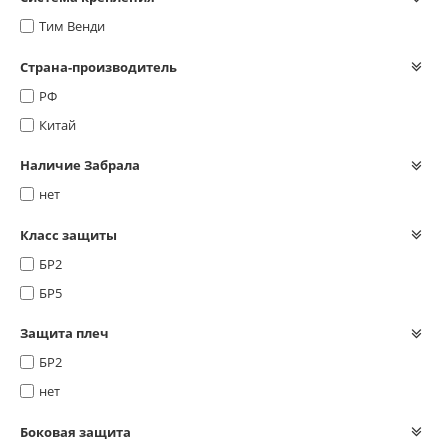
Тим Венди
Страна-производитель
РФ
Китай
Наличие Забрала
нет
Класс защиты
БР2
БР5
Защита плеч
БР2
нет
Боковая защита