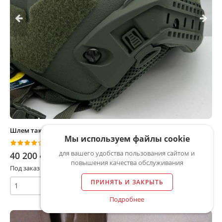
Шлем тактический баллистический Спартанец Air Frame
Мы используем файлы cookie
4.4
(51 оценка)
для вашего удобства пользования сайтом и
40 200
⃏
повышения качества обслуживания
Под заказ от 2 дней
ПРИНЯТЬ И ЗАКРЫТЬ
шт
В КОРЗИНУ
Подробнее