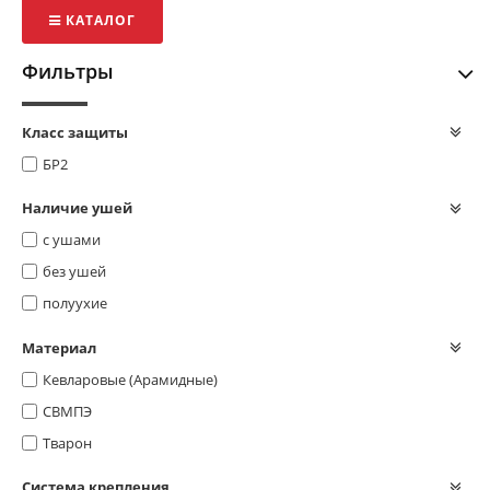
КАТАЛОГ
Фильтры
Класс защиты
БР2
Наличие ушей
с ушами
без ушей
полуухие
Материал
Кевларовые (Арамидные)
СВМПЭ
Тварон
Система крепления