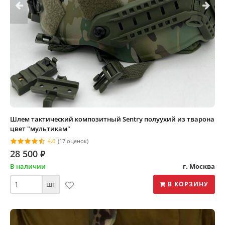
Шлем тактический композитный Sentry полуухий из тварона
цвет "мультикам"
4.6
(17 оценок)
28 500
⃏
В наличии
г. Москва
шт
В КОРЗИНУ