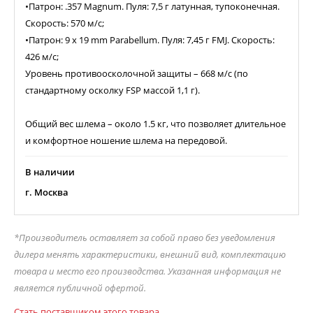
•Патрон: .357 Magnum. Пуля: 7,5 г латунная, тупоконечная.
Скорость: 570 м/с;
•Патрон: 9 x 19 mm Parabellum. Пуля: 7,45 г FMJ. Скорость:
426 м/с;
Уровень противоосколочной защиты – 668 м/c (по
стандартному осколку FSP массой 1,1 г).
Общий вес шлема – около 1.5 кг, что позволяет длительное
и комфортное ношение шлема на передовой.
В наличии
г. Москва
*Производитель оставляет за собой право без уведомления
дилера менять характеристики, внешний вид, комплектацию
товара и место его производства. Указанная информация не
является публичной офертой.
Стать поставщиком этого товара