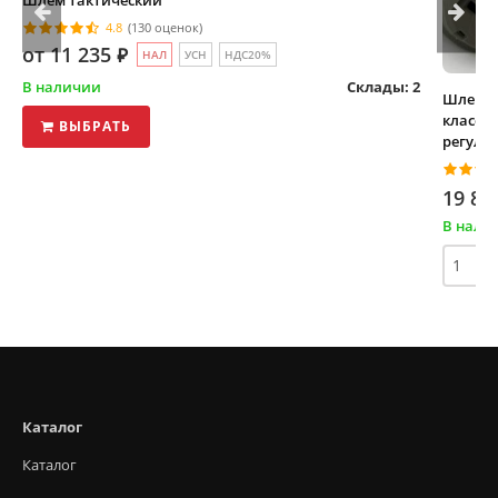
4.8
(130 оценок)
от 11 235
⃏
НАЛ
УСН
НДС20%
В наличии
Склады: 2
Шлем т
класс 
ВЫБРАТЬ
регули
19 88
В нали
Каталог
Каталог