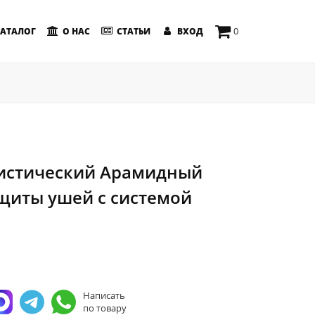
0
АТАЛОГ
О НАС
СТАТЬИ
ВХОД
истический Арамидный
ащиты ушей с системой
Написать
по товару