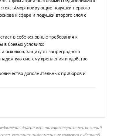
лины с фиксацией болтовыми соединениями к
фастекс. Амортизирующие подушки первого
основе к сфере и подушки второго слоя с
тает в себе основные требования к
 в боевых условиях:
и осколков, защиту от запреградного
 надежную систему крепления и удобство
количество дополнительных приборов и
.
уведомления дилера менять характеристики, внешний
дства. Указанная информация не является публичной