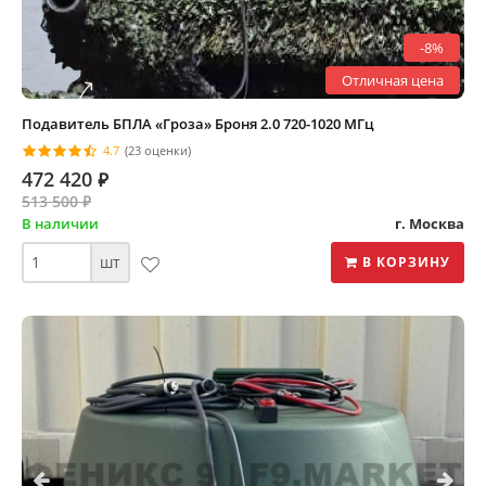
-8%
Отличная цена
Подавитель БПЛА «Гроза» Броня 2.0 720-1020 МГц
4.7
(23 оценки)
472 420
⃏
513 500
⃏
В наличии
г. Москва
шт
В КОРЗИНУ