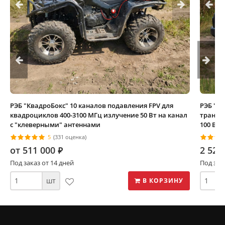
РЭБ "КвадроБокс" 10 каналов подавления FPV для
РЭБ "Ф
квадроциклов 400-3100 МГц излучение 50 Вт на канал
транспо
с "клеверными" антеннами
100 Вт 
5
(331 оценка)
от 511 000
2 520
⃏
Под заказ от 14 дней
Под зак
шт
В КОРЗИНУ