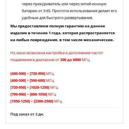
через прикуриватель или через литий-ионную
батарею от 3-6S. Простота использования делает его
удобным для быстрого развертывания.
Мы предоставляем полную гарантию на данное
изделие в течение 1 года, которая распространяется
на любые повреждения, в том числе механические.
На заказ возможна настройка и дополнение частот
подавления в диапазоне от
200 до 6000
МГц
[400-500]
+
[720-950]
МГц
[400-500]
+
[500-600]
МГц
[720-950]
+
[1020-1250]
МГц
[700-900]
+
[800-1050]
МГц
[1050-1250]
+
[2300-2500]
МГц
Под заказ от 2 дн.