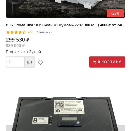
-23%
РЭБ "Ромашка" 8 с «Белым Шумом» 220-1300 МГц 400Вт от 24В
4.9
(52 оценки)
299 530
⃏
389 000
⃏
Под заказ от 2 дней
шт
В КОРЗИНУ