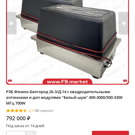
РЭБ Феникс-Белгород 26.3/Д-14 с квадродипольными
антеннами и доп модулями "Белый шум" 400-3000/500-3300
МГц 700W
4.9
(80 оценок)
792 000
⃏
Под заказ от 14 дней