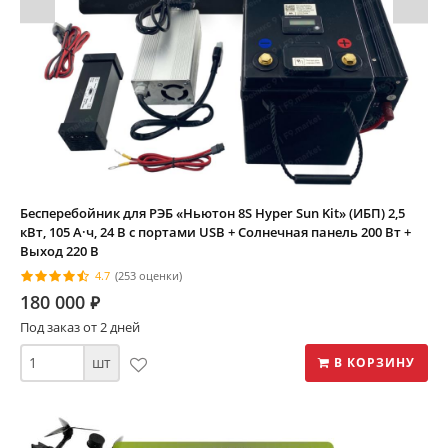
Бесперебойник для РЭБ «Ньютон 8S Hyper Sun Kit» (ИБП) 2,5
кВт, 105 А·ч, 24 В с портами USB + Солнечная панель 200 Вт +
Выход 220 В
4.7
(253 оценки)
180 000
⃏
Под заказ от 2 дней
шт
В КОРЗИНУ