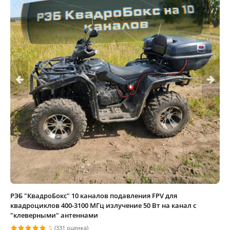
РЭБ "КвадроБокс" 10 каналов подавления FPV для
квадроциклов 400-3100 МГц излучение 50 Вт на канал с
"клеверными" антеннами
5
(331 оценка)