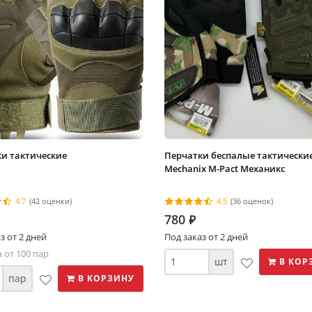
и тактические
Перчатки беспалые тактически
Mechanix M-Pact Механикс
4.7
(42 оценки)
4.5
(36 оценок)
780
⃏
з от 2 дней
Под заказ от 2 дней
 от 100 пар
шт
В КОР
пар
В КОРЗИНУ