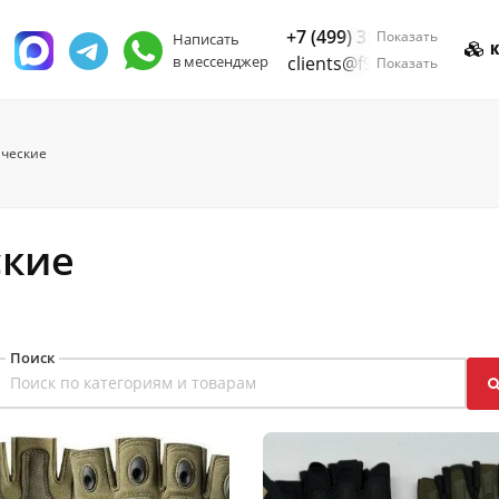
+7 (499) 350-55-05
Показать
Написать
К
в мессенджер
clients@f9.market
Показать
ические
ские
Поиск