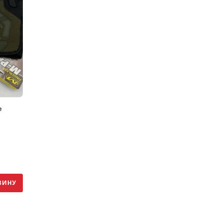
е
ЗИНУ