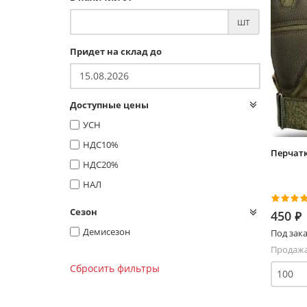
шт
Придет на склад до
Доступные цены
УСН
НДС10%
Перчатк
НДС20%
НАЛ
Сезон
450
⃏
Демисезон
Под зака
Продажа
Сбросить фильтры