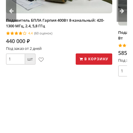
Подавитель БПЛА Гарпия 400Вт 8-канальный: 420-
1300 МГц, 2.4, 5,8 ГГц
Подави
4.4
(60 оценок)
Вт
440 000
⃏
Под заказ от 2 дней
585 0
шт
В КОРЗИНУ
Под зак