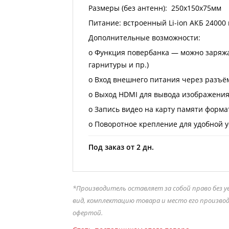
Размеры (без антенн): 250х150х75мм
Питание: встроенный Li-ion АКБ 24000 
Дополнительные возможности:
o Функция повербанка — можно заряжа
гарнитуры и пр.)
o Вход внешнего питания через разъём
o Выход HDMI для вывода изображени
o Запись видео на карту памяти форма
o Поворотное крепление для удобной 
Под заказ от 2 дн.
*Производитель оставляет за собой право без 
вид, комплектацию товара и место его произво
офертой.