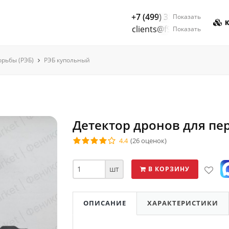
+7 (499) 350-55-05
Показать
К
clients@f9.market
Показать
рьбы (РЭБ)
РЭБ купольный
Детектор дронов для пе
4.4
(26 оценок)
шт
В КОРЗИНУ
ОПИСАНИЕ
ХАРАКТЕРИСТИКИ