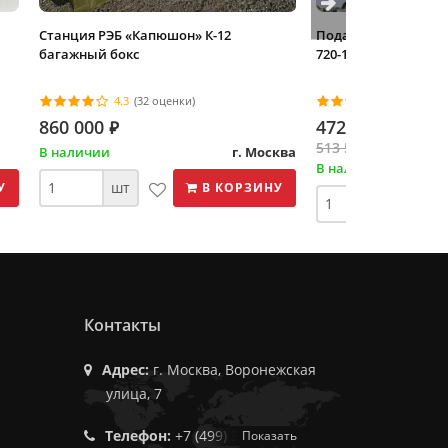
Станция РЭБ «Капюшон» К-12
Подавитель БПЛА «Г
багажный бокс
720-1020 МГц
4.3
(32 оценки)
4.7
(23 оц
860 000
472 420
⃏
⃏
513 500
⃏
В наличии
г. Москва
В наличии
шт
У
В КОРЗИНУ
шт
Контакты
Адрес:
г. Москва, Воронежская
улица, 7
Телефон:
+7 (499) 350-55-05
Показать