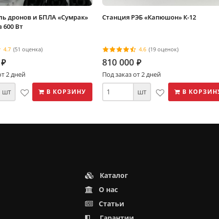
ь дронов и БПЛА «Сумрак»
Станция РЭБ «Капюшон» К-12
 600 Вт
4.7
(51 оценка)
4.6
(19 оценок)
810 000
⃏
⃏
от 2 дней
Под заказ от 2 дней
шт
шт
В КОРЗИНУ
В КОРЗИН
Каталог
О нас
Статьи
Гарантии