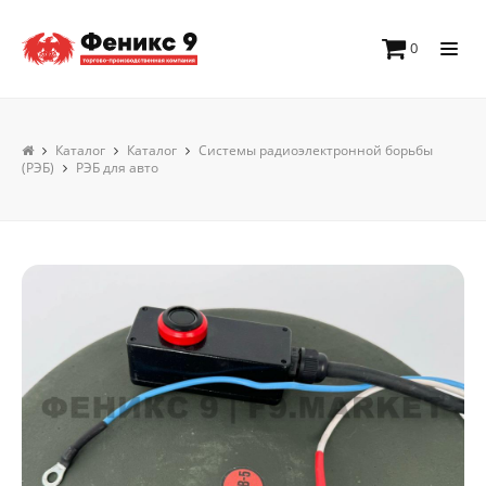
0
Каталог
Каталог
Системы радиоэлектронной борьбы
(РЭБ)
РЭБ для авто