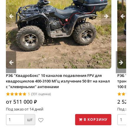
РЭБ "КвадроБокс" 10 каналов подавления FPV для
РЭБ "Ф
квадроциклов 400-3100 МГц излучение 50 Вт на канал
транспо
с "клеверными" антеннами
100 Вт 
5
(331 оценка)
от 511 000
2 520
⃏
Под заказ от 14 дней
Под зак
шт
В КОРЗИНУ