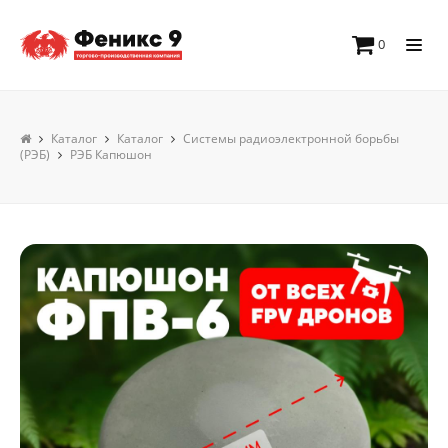
0
Каталог
Каталог
Системы радиоэлектронной борьбы
(РЭБ)
РЭБ Капюшон