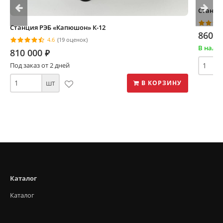
Станци
Станция РЭБ «Капюшон» К-12
860 0
4.6
(19 оценок)
В нали
810 000
⃏
Под заказ от 2 дней
шт
В КОРЗИНУ
Каталог
Каталог