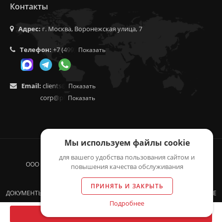
Контакты
Адрес:
г. Москва, Воронежская улица, 7
Телефон:
+7 (499) 350-55-05
Показать
Email:
clients@f9.market
Показать
corp@phoenix9.ru
Показать
Мы используем файлы cookie
для вашего удобства пользования сайтом и
ООО "ЛОГИСТИКА", 2014 - 2026 © ВСЕ ПРАВА ЗАЩИЩЕНЫ.
повышения качества обслуживания
ОГРН 1155257003549, ИНН 5257150769
ПРИНЯТЬ И ЗАКРЫТЬ
ДОКУМЕНТЫ: ОФЕРТА, ПОЛИТИКА КОНФИДЕНЦИАЛЬНОСТИ, СОГЛАСИЕ
Подробнее
НА ОБРАБОТКУ ДАННЫХ
В КОРЗИНУ