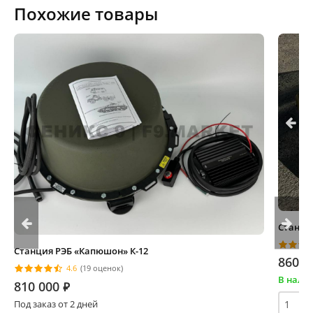
Похожие товары
Станци
Станция РЭБ «Капюшон» К-12
860 0
4.6
(19 оценок)
В нали
810 000
⃏
Под заказ от 2 дней