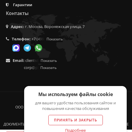
Гарантии
Контакты
Адрес:
г. Москва, Воронежская улица, 7
Телефон:
+7 (499) 350-55-05
Показать
Email:
clients@f9.market
Показать
corp@phoenix9.ru
Показать
Мы используем файлы cookie
для вашего удобства пользования сайтом и
ООО "ЛОГИСТИКА", 2014 - 2026 © ВСЕ ПРАВА ЗАЩИЩЕНЫ.
повышения качества обслуживания
ОГРН 1155257003549, ИНН 5257150769
ПРИНЯТЬ И ЗАКРЫТЬ
ДОКУМЕНТЫ: ОФЕРТА, ПОЛИТИКА КОНФИДЕНЦИАЛЬНОСТИ, СОГЛАСИЕ
Подробнее
НА ОБРАБОТКУ ДАННЫХ