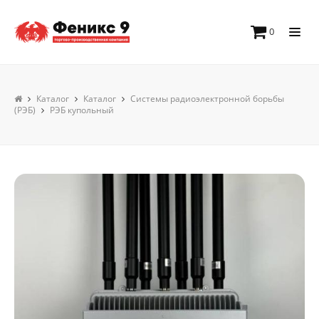
0
Каталог
Каталог
Системы радиоэлектронной борьбы
(РЭБ)
РЭБ купольный