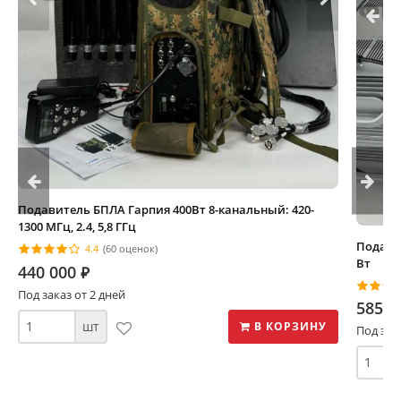
Подавитель БПЛА Гарпия 400Вт 8-канальный: 420-
1300 МГц, 2.4, 5,8 ГГц
Подави
4.4
(60 оценок)
Вт
440 000
⃏
Под заказ от 2 дней
585 0
шт
В КОРЗИНУ
Под зак