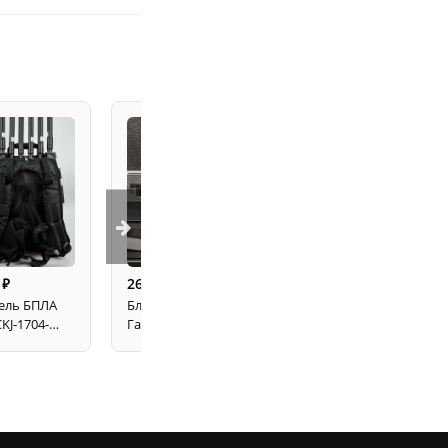
0
260 000
270 000
⃏
⃏
⃏
ель БПЛА
Блокиратор дронов
Подавитель дронов
KJ-1704-
Гарпия Гром-8
Гарпия Про
0Вт: 6-
антидроновое
антидроновое
й 430, 900,
ружье 170Вт на 8
ружье 180 Вт на 8
0, 2400,
каналов
каналов
ц