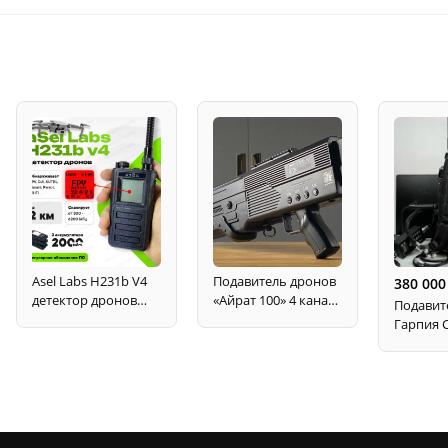
Asel Labs H231b V4
Подавитель дронов
380 00
детектор дронов
«Айрат 100» 4 канала
Подавит
Асел , дальность до
версия 3
Гарпия C
2 км, FPV, Wi-Fi, DJI
Mobile 30
канальны
1200, 160
5800 МГ