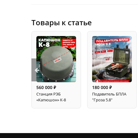
Товары к статье
560 000
180 000
⃏
⃏
Станция РЭБ
Подавитель БПЛА
«Капюшон» К-8
"Гроза 5.8"