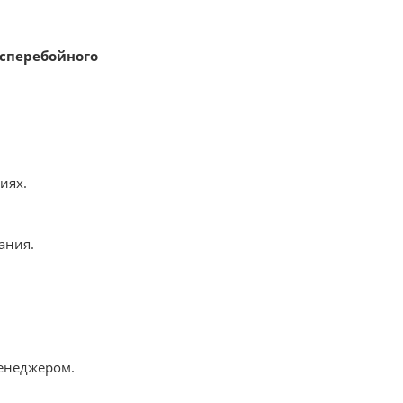
есперебойного
иях.
вания.
менеджером.