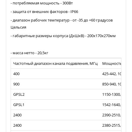
- потребляемая мощность - 300Вт
- защита от внешних факторов - IP66
- диапазон рабочих температур - от -35 до +60 градусов
Цельсия
- габаритные размеры корпуса (ДхШхВ) - 200х170х270мм
- масса нетто - 20,5кг
Частотный диапазон канала подавления, МГц
Мощность пода
400
425-442, 10/40
900
850-940, 10/40
GPSL2
1150-1300, 10/40
GPSL1
1542-1640, 40/46
2400
2390-2510, 50/47
2400
2380-2515, 50/47