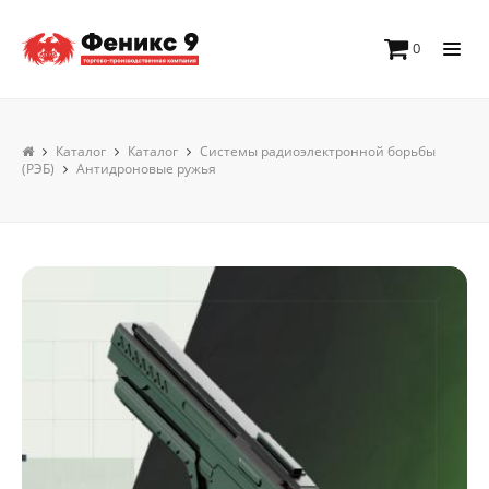
0
Каталог
Каталог
Системы радиоэлектронной борьбы
(РЭБ)
Антидроновые ружья