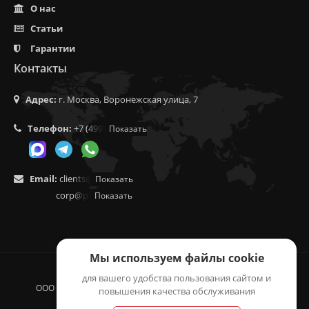
О нас
Статьи
Гарантии
Контакты
Адрес:
г. Москва, Воронежская улица, 7
Телефон:
+7 (499) 350-55-05
Показать
Email:
clients@f9.market
Показать
corp@phoenix9.ru
Показать
Мы используем файлы cookie
для вашего удобства пользования сайтом и
ООО "ЛОГИСТИКА", 2014 - 2026 © ВСЕ ПРАВА ЗАЩИЩЕНЫ.
повышения качества обслуживания
ОГРН 1155257003549, ИНН 5257150769