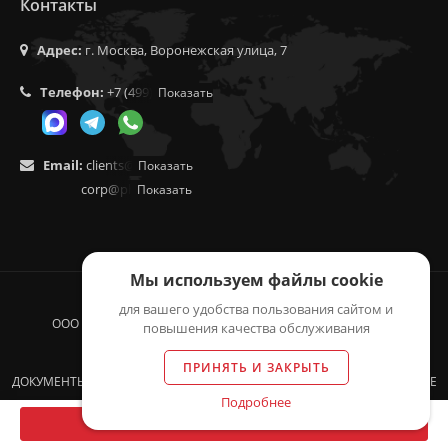
Контакты
Адрес:
г. Москва, Воронежская улица, 7
Телефон:
+7 (499) 350-55-05
Показать
Email:
clients@f9.market
Показать
corp@phoenix9.ru
Показать
Мы используем файлы cookie
для вашего удобства пользования сайтом и
ООО "ЛОГИСТИКА", 2014 - 2026 © ВСЕ ПРАВА ЗАЩИЩЕНЫ.
повышения качества обслуживания
ОГРН 1155257003549, ИНН 5257150769
ПРИНЯТЬ И ЗАКРЫТЬ
ДОКУМЕНТЫ: ОФЕРТА, ПОЛИТИКА КОНФИДЕНЦИАЛЬНОСТИ, СОГЛАСИЕ
Подробнее
НА ОБРАБОТКУ ДАННЫХ
В КОРЗИНУ