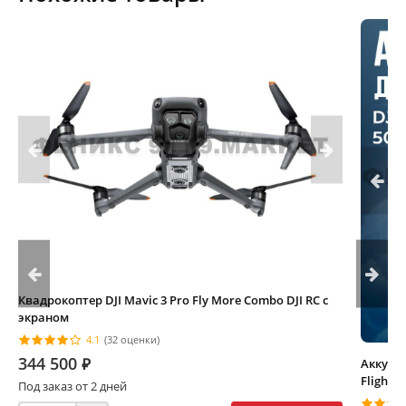
Квадрокоптер DJI Mavic 3 Pro Fly More Combo DJI RC с
экраном
4.1
(32 оценки)
344 500
⃏
Аккумул
Flight B
Под заказ от 2 дней