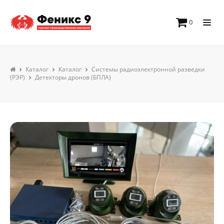
0
Каталог
Каталог
Системы радиоэлектронной разведки
(РЭР)
Детекторы дронов (БПЛА)