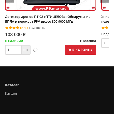
Детектор дронов ПТ-02 «ПТИЦЕЛОВ»: Обнаружение
Универ
БПЛА и перехват FPV-видео 300-9000 МГц
пеленг
4.8
(122 оценки)
108 000
⃏
Под зак
В наличии
г. Москва
шт
В КОРЗИНУ
Каталог
Каталог